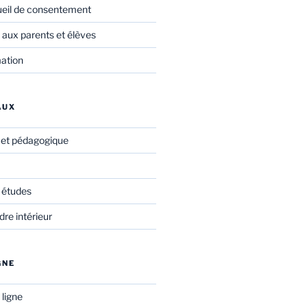
ueil de consentement
 aux parents et élèves
mation
AUX
f et pédagogique
 études
re intérieur
GNE
 ligne