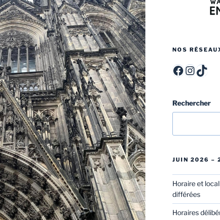
NOS RÉSEAU
ITCF Félicien Rops - Officiel -
itcffr
itcff
Rechercher
JUIN 2026 –
Horaire et loca
différées
Horaires délibé