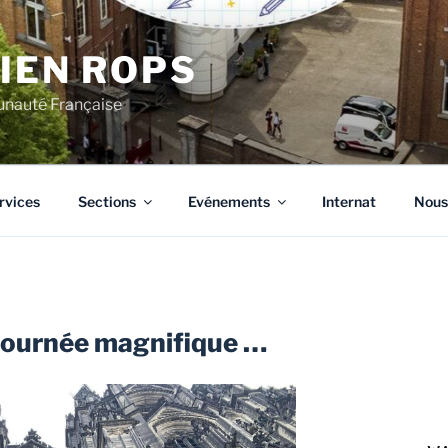
CIEN ROPS
unauté Française
rvices
Sections
Evénements
Internat
Nous
 journée magnifique …