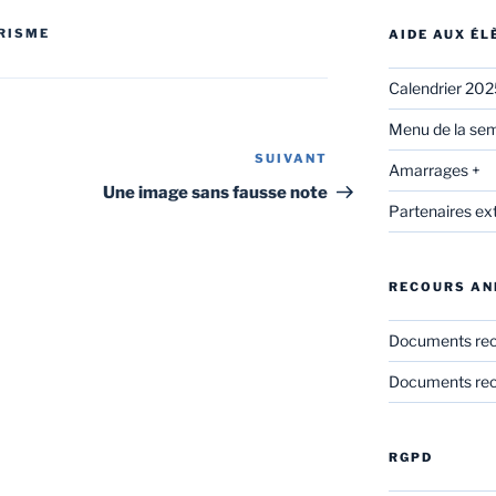
URISME
AIDE AUX É
Calendrier 20
Menu de la sem
SUIVANT
Article
Amarrages +
suivant
Une image sans fausse note
Partenaires ex
RECOURS AN
Documents re
Documents rec
RGPD