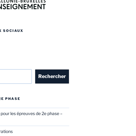
X SOCIAUX
r
Rechercher
 2E PHASE
l pour les épreuves de 2e phase –
rations