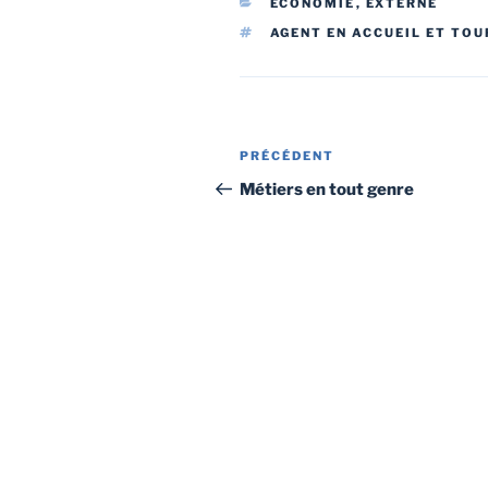
CATÉGORIES
ECONOMIE
,
EXTERNE
ÉTIQUETTES
AGENT EN ACCUEIL ET TO
Navigation
Article
PRÉCÉDENT
de
précédent
Métiers en tout genre
l’article