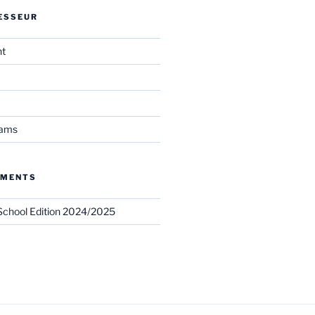
ESSEUR
nt
eams
EMENTS
chool Edition 2024/2025