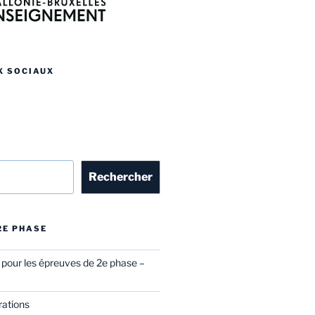
X SOCIAUX
r
Rechercher
 2E PHASE
l pour les épreuves de 2e phase –
rations