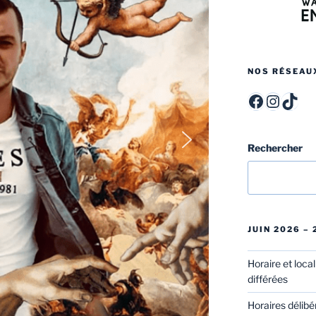
NOS RÉSEAU
ITCF Félicien Rops - Officiel -
itcffr
itcff
Rechercher
JUIN 2026 –
Horaire et loca
différées
Horaires délibé