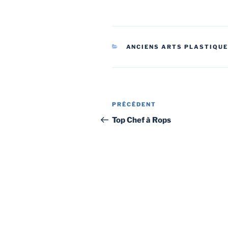
CATÉGORIES
ANCIENS ARTS PLASTIQU
Navigation
Article
PRÉCÉDENT
de
précédent
Top Chef à Rops
l’article