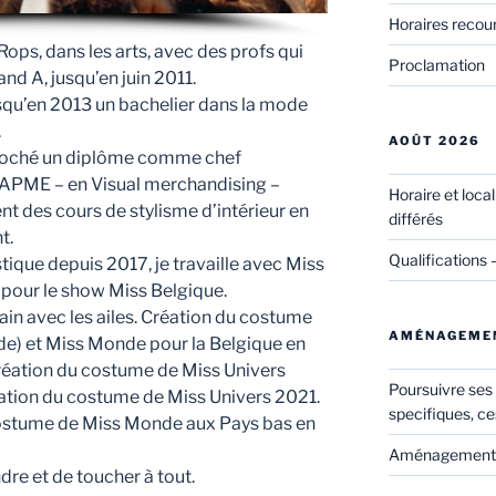
Horaires recou
 Rops, dans les arts, avec des profs qui
Proclamation
nd A, jusqu’en juin 2011.
usqu’en 2013 un bachelier dans la mode
.
AOÛT 2026
croché un diplôme comme chef
’IFAPME – en Visual merchandising –
Horaire et loca
ent des cours de stylisme d’intérieur en
différés
t.
Qualifications 
ique depuis 2017, je travaille avec Miss
 pour le show Miss Belgique.
bain avec les ailes. Création du costume
AMÉNAGEME
ide) et Miss Monde pour la Belgique en
Création du costume de Miss Univers
Poursuivre ses
éation du costume de Miss Univers 2021.
specifiques, ce
 costume de Miss Monde aux Pays bas en
Aménagements 
dre et de toucher à tout.