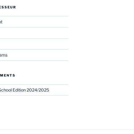
ESSEUR
nt
eams
EMENTS
chool Edition 2024/2025