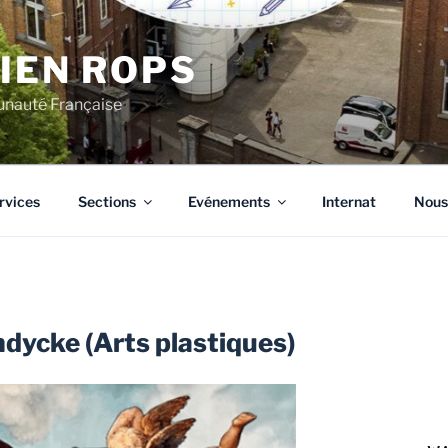
CIEN ROPS
unauté Française
rvices
Sections
Evénements
Internat
Nous
dycke (Arts plastiques)