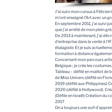
J’ai suivi mon cursus à Félicien
m’ont enseigné l’Art avec un gra
En septembre 2011, j’ai suivi j
que j’ai arrêté de mon plein gré
De 2013 à maintenant, j’ai dé
d’entreprise dans la vente à l
étalagiste. Et je suis actuellem
formation à distance égalemen
Concernant mon parcours artist
Belgique ; je crée les costumes
Tableau – défilé en maillot de 
de Miss Univers (défilé en Flor
2019 (défilé aux Philippines) 
2020 (défilé à Hollywood). Cr
(Défile en Israël) Création du
2017
On a toujours une soif d’appren