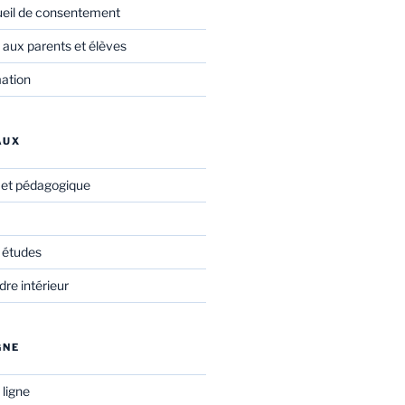
ueil de consentement
 aux parents et élèves
mation
AUX
f et pédagogique
 études
re intérieur
GNE
 ligne