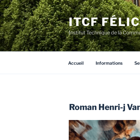
Aller
au
ITCF FÉLI
contenu
principal
Institut Technique de la Comm
Accueil
Informations
Se
Roman Henri-j Van