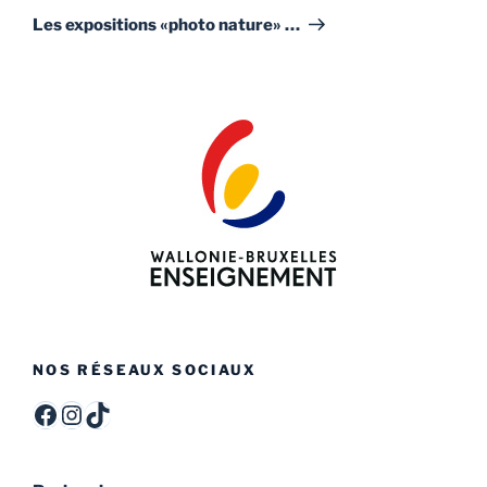
suivant
Les expositions «photo nature» …
NOS RÉSEAUX SOCIAUX
ITCF Félicien Rops - Officiel -
itcffr
itcffr