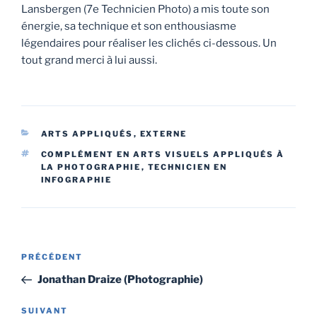
Lansbergen (7e Technicien Photo) a mis toute son
énergie, sa technique et son enthousiasme
légendaires pour réaliser les clichés ci-dessous. Un
tout grand merci à lui aussi.
CATÉGORIES
ARTS APPLIQUÉS
,
EXTERNE
ÉTIQUETTES
COMPLÉMENT EN ARTS VISUELS APPLIQUÉS À
LA PHOTOGRAPHIE
,
TECHNICIEN EN
INFOGRAPHIE
Navigation
Article
PRÉCÉDENT
de
précédent
Jonathan Draize (Photographie)
l’article
Article
SUIVANT