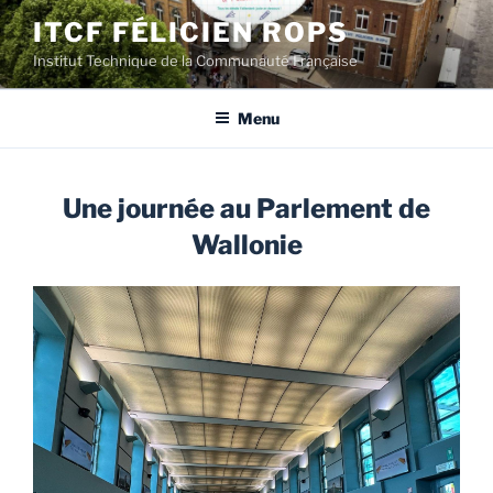
Aller
ITCF FÉLICIEN ROPS
au
Institut Technique de la Communauté Française
contenu
principal
Menu
Une journée au Parlement de
Wallonie