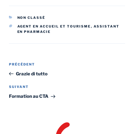
CATÉGORIES
NON CLASSÉ
ÉTIQUETTES
AGENT EN ACCUEIL ET TOURISME
,
ASSISTANT
EN PHARMACIE
Navigation
Article
PRÉCÉDENT
de
précédent
Grazie di tutto
l’article
Article
SUIVANT
suivant
Formation au CTA