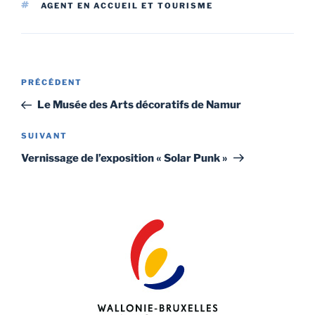
ÉTIQUETTES
AGENT EN ACCUEIL ET TOURISME
Navigation
Article
PRÉCÉDENT
de
précédent
Le Musée des Arts décoratifs de Namur
l’article
Article
SUIVANT
suivant
Vernissage de l’exposition « Solar Punk »