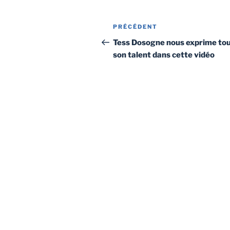
Navigation
Article
PRÉCÉDENT
de
précédent
Tess Dosogne nous exprime to
son talent dans cette vidéo
l’article