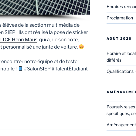
Horaires recou
Proclamation
s élèves de la section multimédia de
n SIEP ! Ils ont réalisé la pose de sticker
AOÛT 2026
’
ITCF Henri Maus
, qui a, de son côté,
t personnalisé une jante de voiture.
Horaire et loca
différés
encontrer notre équipe et de tester
mobile !
#SalonSIEP #TalentÉtudiant
Qualifications 
AMÉNAGEME
Poursuivre ses
specifiques, ce
Aménagements 