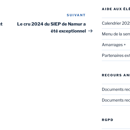
AIDE AUX É
SUIVANT
Article
suivant
Calendrier 20
ut
Le cru 2024 du SIEP de Namur a
été exceptionnel
Menu de la sem
Amarrages +
Partenaires ex
RECOURS AN
Documents re
Documents rec
RGPD