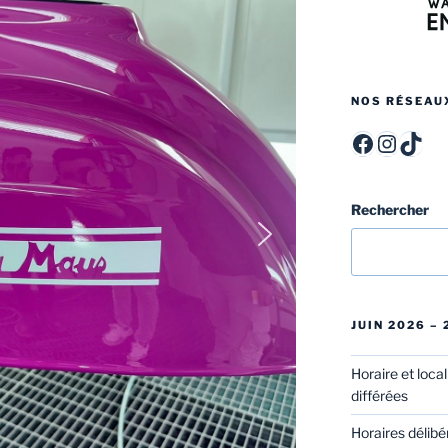
NOS RÉSEAU
ITCF Félicien Rops - Officiel -
itcffr
itcff
Rechercher
JUIN 2026 –
Horaire et loca
différées
Horaires délibé