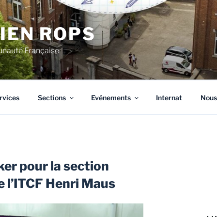
CIEN ROPS
unauté Française
rvices
Sections
Evénements
Internat
Nous
ker pour la section
e l’ITCF Henri Maus