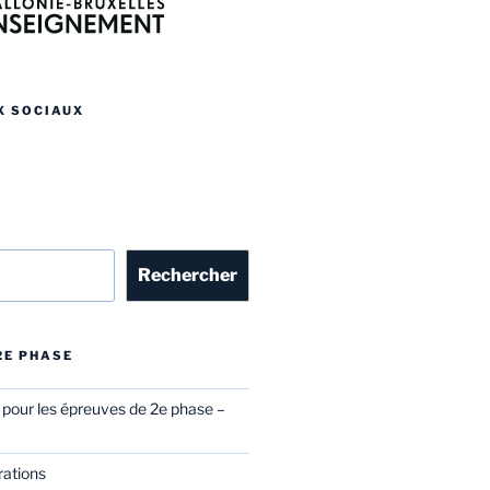
X SOCIAUX
r
Rechercher
 2E PHASE
l pour les épreuves de 2e phase –
rations