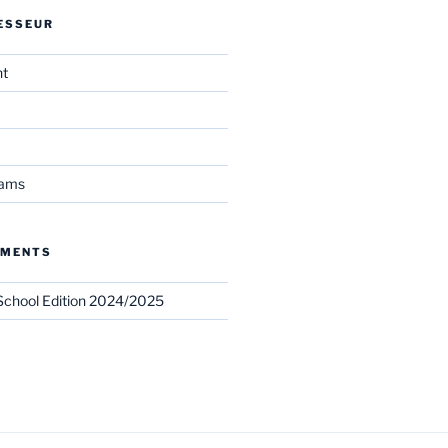
ESSEUR
nt
eams
EMENTS
chool Edition 2024/2025