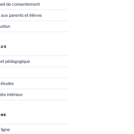
ueil de consentement
 aux parents et élèves
mation
AUX
f et pédagogique
 études
re intérieur
GNE
 ligne