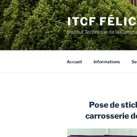
Aller
au
ITCF FÉLI
contenu
principal
Institut Technique de la Comm
Accueil
Informations
Se
Pose de stic
carrosserie d