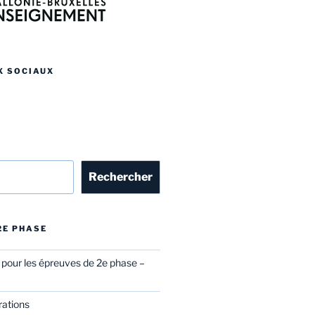
X SOCIAUX
r
Rechercher
 2E PHASE
l pour les épreuves de 2e phase –
rations