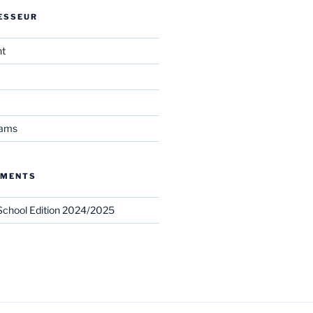
ESSEUR
nt
eams
EMENTS
chool Edition 2024/2025