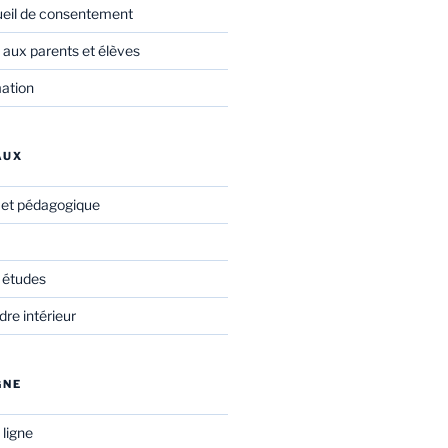
ueil de consentement
 aux parents et élèves
mation
AUX
f et pédagogique
 études
re intérieur
GNE
 ligne