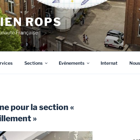
CIEN ROPS
unauté Française
rvices
Sections
Evénements
Internat
Nous
ne pour la section «
illement »