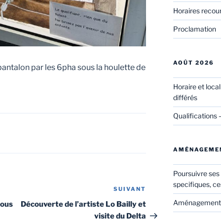
Horaires recou
Proclamation
AOÛT 2026
 pantalon par les 6pha sous la houlette de
Horaire et loca
différés
Qualifications 
AMÉNAGEME
Poursuivre ses
specifiques, ce
SUIVANT
Article
suivant
Aménagements 
nous
Découverte de l’artiste Lo Bailly et
visite du Delta