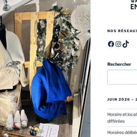
NOS RÉSEAU
ITCF Félicien Rops - Officiel -
itcffr
itcff
Rechercher
JUIN 2026 –
Horaire et loca
différées
Horaires délibé