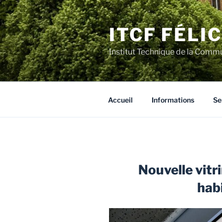
Aller
au
ITCF FÉLI
contenu
principal
Institut Technique de la Comm
Accueil
Informations
Se
Nouvelle vitri
hab