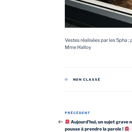
Vestes réalisées par les 5pha ;
Mme Halloy
CATÉGORIES
NON CLASSÉ
Navigation
Article
PRÉCÉDENT
de
précédent
Aujourd’hui, un sujet grave 
pousse à prendre la parole !
l’article