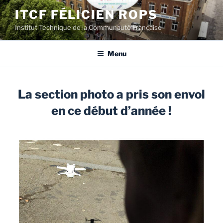
Aller
ITCF FÉLICIEN ROPS
au
Institut Technique de la Communauté Française
contenu
principal
Menu
La section photo a pris son envol
en ce début d’année !