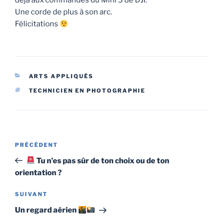
déjà aux commandes du Mini 3 de DJI.
Une corde de plus à son arc.
Félicitations
CATÉGORIES
ARTS APPLIQUÉS
ÉTIQUETTES
TECHNICIEN EN PHOTOGRAPHIE
Navigation
Article
PRÉCÉDENT
de
précédent
Tu n’es pas sûr de ton choix ou de ton
l’article
orientation ?
Article
SUIVANT
suivant
Un regard aérien