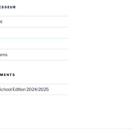
ESSEUR
nt
eams
EMENTS
chool Edition 2024/2025