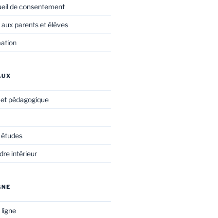
ueil de consentement
 aux parents et élèves
mation
AUX
f et pédagogique
 études
re intérieur
GNE
 ligne