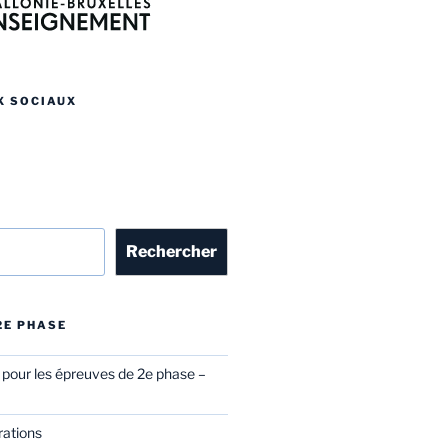
X SOCIAUX
r
Rechercher
 2E PHASE
l pour les épreuves de 2e phase –
rations