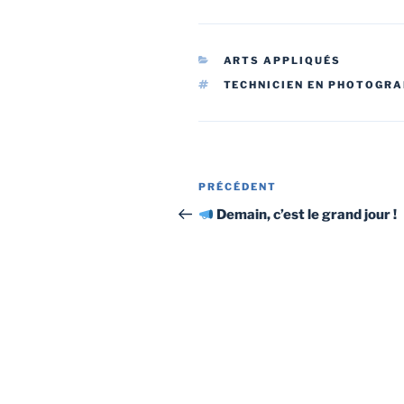
CATÉGORIES
ARTS APPLIQUÉS
ÉTIQUETTES
TECHNICIEN EN PHOTOGRA
Navigation
Article
PRÉCÉDENT
de
précédent
Demain, c’est le grand jour !
l’article