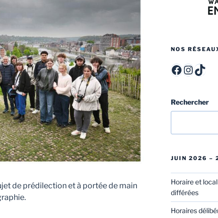
NOS RÉSEAU
ITCF Félicien Rops - Officiel -
itcffr
itcff
Rechercher
JUIN 2026 –
Horaire et loca
jet de prédilection et à portée de main
différées
raphie.
Horaires délibé