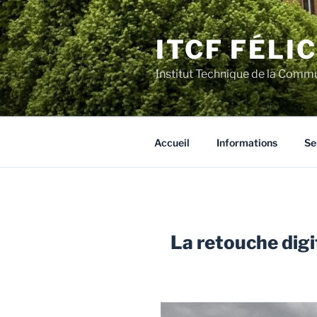
Aller
au
ITCF FÉLI
contenu
principal
Institut Technique de la Comm
Accueil
Informations
Se
La retouche digi