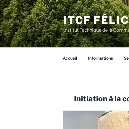
Aller
au
ITCF FÉLI
contenu
principal
Institut Technique de la Comm
Accueil
Informations
Se
Initiation à la