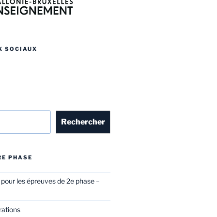
X SOCIAUX
r
Rechercher
 2E PHASE
l pour les épreuves de 2e phase –
rations