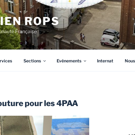
CIEN ROPS
unauté Française
rvices
Sections
Evénements
Internat
Nous
 couture pour les 4PAA