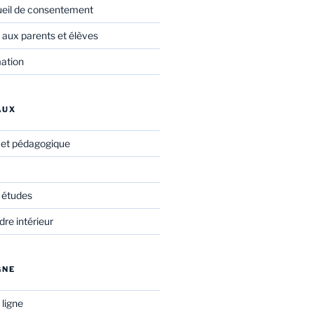
ueil de consentement
 aux parents et élèves
mation
AUX
f et pédagogique
 études
re intérieur
GNE
 ligne