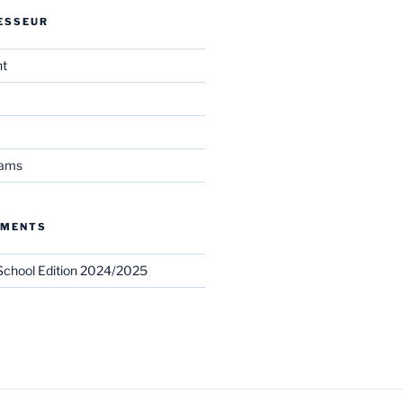
ESSEUR
nt
eams
EMENTS
chool Edition 2024/2025