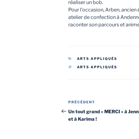
réaliser un bob.
Pour l’occasion, Arben, ancien é
atelier de confection à Andenne 
raconter son parcours et animer 
CATÉGORIES
ARTS APPLIQUÉS
ÉTIQUETTES
ARTS APPLIQUÉS
Navigation
Article
PRÉCÉDENT
de
précédent
Un tout grand « MERCI » à Jenn
et à Karima !
l’article