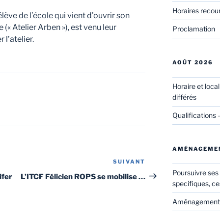
Horaires recou
lève de l’école qui vient d’ouvrir son
(« Atelier Arben »), est venu leur
Proclamation
l’atelier.
AOÛT 2026
Horaire et loca
différés
Qualifications 
AMÉNAGEME
SUIVANT
Article
Poursuivre ses
suivant
ifer
L’ITCF Félicien ROPS se mobilise …
specifiques, ce
Aménagements 