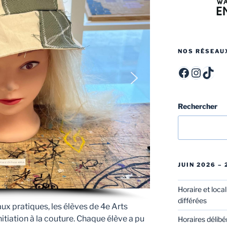
NOS RÉSEAU
ITCF Félicien Rops - Officiel -
itcffr
itcff
Rechercher
JUIN 2026 –
Horaire et loca
différées
ux pratiques, les élèves de 4e Arts
itiation à la couture. Chaque élève a pu
Horaires délibé