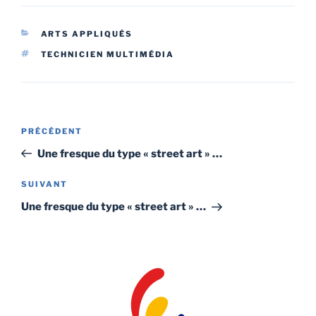
CATÉGORIES
ARTS APPLIQUÉS
ÉTIQUETTES
TECHNICIEN MULTIMÉDIA
Navigation
Article
PRÉCÉDENT
de
précédent
Une fresque du type « street art » …
l’article
Article
SUIVANT
suivant
Une fresque du type « street art » …