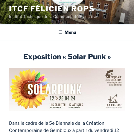
Aller
ITCF FÉLICIEN ROPS
au
Institut Technique de la Communauté Française
contenu
principal
Menu
Exposition « Solar Punk »
Dans le cadre de la 5e Biennale de la Création
Contemporaine de Gembloux à partir du vendredi 12