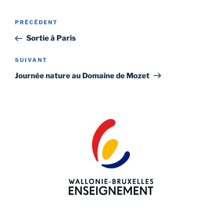
Navigation
Article
PRÉCÉDENT
de
précédent
Sortie à Paris
l’article
Article
SUIVANT
suivant
Journée nature au Domaine de Mozet