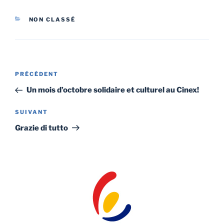
CATÉGORIES
NON CLASSÉ
Navigation
Article
PRÉCÉDENT
de
précédent
Un mois d’octobre solidaire et culturel au Cinex!
l’article
Article
SUIVANT
suivant
Grazie di tutto