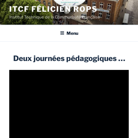
Aller
ITCF FÉLICIEN ROPS
au
Institut Technique de la Communauté Française
contenu
principal
Menu
Deux journées pédagogiques …