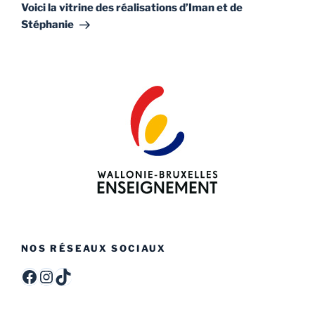
suivant
Voici la vitrine des réalisations d’Iman et de
Stéphanie
NOS RÉSEAUX SOCIAUX
ITCF Félicien Rops - Officiel -
itcffr
itcffr