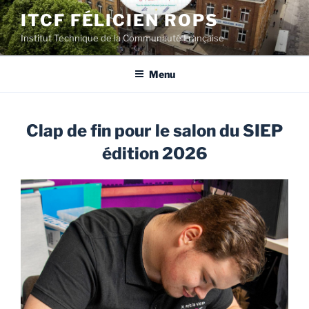
Aller
ITCF FÉLICIEN ROPS
au
Institut Technique de la Communauté Française
contenu
principal
Menu
Clap de fin pour le salon du SIEP
édition 2026