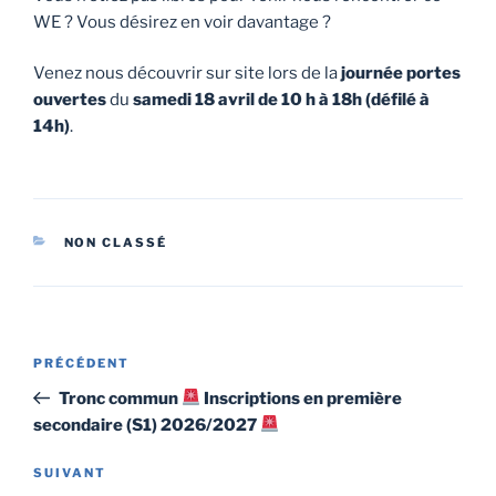
WE ? Vous désirez en voir davantage ?
Venez nous découvrir sur site lors de la
journée portes
ouvertes
du
samedi 18 avril de 10 h à 18h (défilé à
14h)
.
CATÉGORIES
NON CLASSÉ
Navigation
Article
PRÉCÉDENT
de
précédent
Tronc commun
Inscriptions en première
l’article
secondaire (S1) 2026/2027
Article
SUIVANT