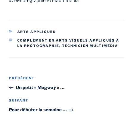
#7ePhotographie #7eMultimédia
CATÉGORIES
ARTS APPLIQUÉS
ÉTIQUETTES
COMPLÉMENT EN ARTS VISUELS APPLIQUÉS À
LA PHOTOGRAPHIE
,
TECHNICIEN MULTIMÉDIA
Navigation
Article
PRÉCÉDENT
de
précédent
Un petit « Mogway » …
l’article
Article
SUIVANT
suivant
Pour débuter la semaine …