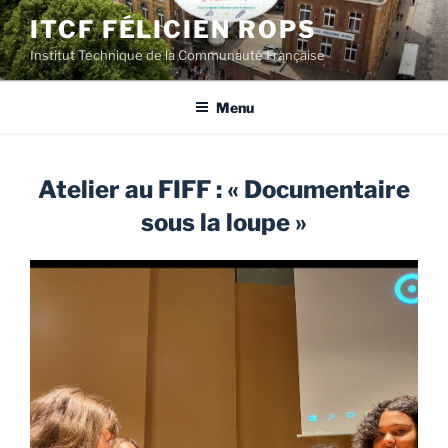
Aller
ITCF FÉLICIEN ROPS
au
Institut Technique de la Communauté Française
contenu
principal
Menu
Atelier au FIFF : « Documentaire
sous la loupe »