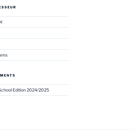
ESSEUR
nt
eams
EMENTS
chool Edition 2024/2025