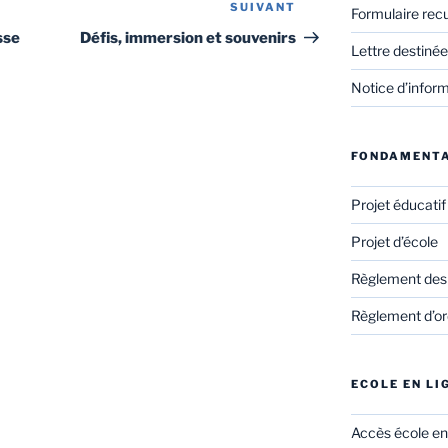
SUIVANT
Article
Formulaire rec
suivant
sse
Défis, immersion et souvenirs
Lettre destinée
Notice d’infor
FONDAMENT
Projet éducati
Projet d’école
Règlement des
Règlement d’ord
ECOLE EN LI
Accès école en