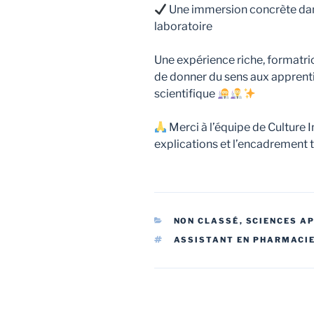
Une immersion concrète dans
laboratoire
Une expérience riche, formatri
de donner du sens aux apprenti
scientifique
Merci à l’équipe de Culture In
explications et l’encadrement to
CATÉGORIES
NON CLASSÉ
,
SCIENCES A
ÉTIQUETTES
ASSISTANT EN PHARMACI
Navigation