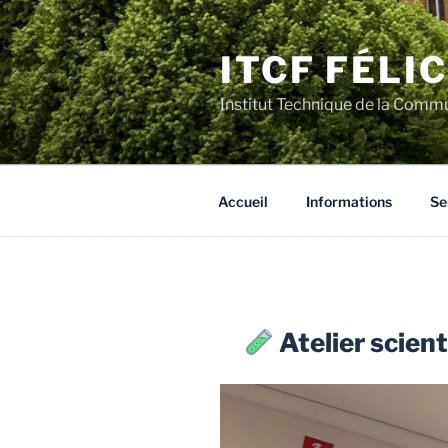
Aller
au
ITCF FÉLI
contenu
principal
Institut Technique de la Comm
Accueil
Informations
Se
Atelier scien