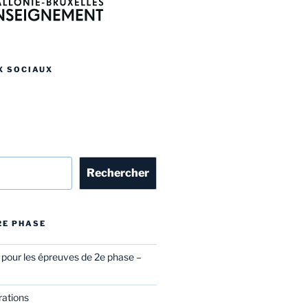
X SOCIAUX
r
Rechercher
 2E PHASE
l pour les épreuves de 2e phase –
rations