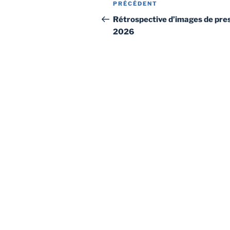
Article
PRÉCÉDENT
de
précédent
Rétrospective d’images de pre
2026
l’article