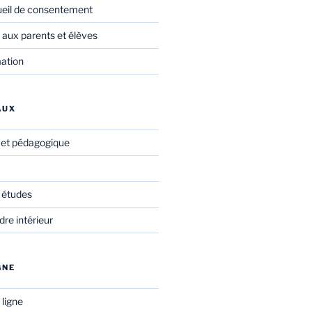
ueil de consentement
 aux parents et élèves
mation
AUX
f et pédagogique
 études
re intérieur
GNE
 ligne