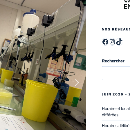
NOS RÉSEAU
ITCF Félicien Rops - Officiel -
itcffr
itcff
Rechercher
JUIN 2026 –
Horaire et loca
différées
Horaires délibé