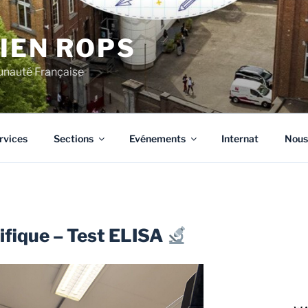
CIEN ROPS
unauté Française
rvices
Sections
Evénements
Internat
Nous
tifique – Test ELISA