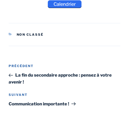
Calendrier
CATÉGORIES
NON CLASSÉ
Navigation
Article
PRÉCÉDENT
de
précédent
La fin du secondaire approche : pensez à votre
l’article
avenir !
Article
SUIVANT
suivant
Communication importante !