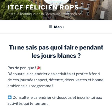
Aller
ITCF FÉLICIEN ROPS
au
Institut Technique de la Communauté Française
contenu
principal
Menu
Tu ne sais pas quoi faire pendant
les jours blancs ?
Pas de panique !
Découvre le calendrier des activités et profite à fond
de ces journées : sport, détente, découvertes et bonne
ambiance au programme !
Consulte le calendrier ci-dessous et inscris-toi aux
activités qui te tentent !