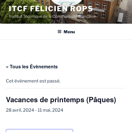
Aller
ITCF FÉLICIEN ROPS
au
Institut Technique de la Communauté Française
contenu
principal
Menu
« Tous les Évènements
Cet évènement est passé.
Vacances de printemps (Pâques)
28 avril, 2024
-
11 mai, 2024