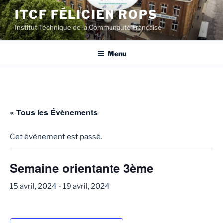
Aller
ITCF FÉLICIEN ROPS
au
Institut Technique de la Communauté Française
contenu
principal
Menu
« Tous les Évènements
Cet évènement est passé.
Semaine orientante 3ème
15 avril, 2024
-
19 avril, 2024