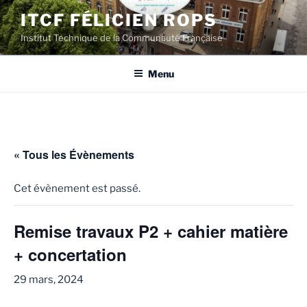
Aller
ITCF FÉLICIEN ROPS
au
Institut Technique de la Communauté Française
contenu
principal
Menu
« Tous les Évènements
Cet évènement est passé.
Remise travaux P2 + cahier matière
+ concertation
29 mars, 2024