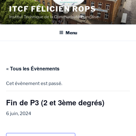
Aller
ITCF FÉLICIEN ROPS
au
Institut Technique de la Communauté Française
contenu
principal
Menu
« Tous les Évènements
Cet évènement est passé.
Fin de P3 (2 et 3ème degrés)
6 juin, 2024