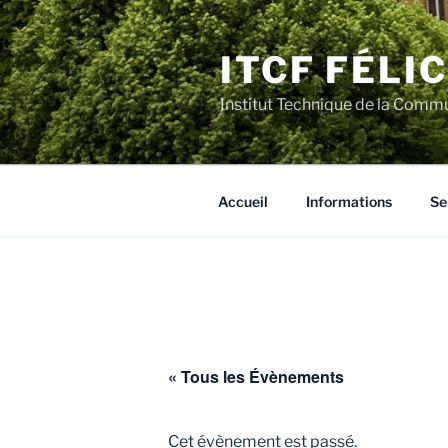
Aller
au
ITCF FÉLI
contenu
principal
Institut Technique de la Comm
Accueil
Informations
Se
« Tous les Évènements
Cet évènement est passé.