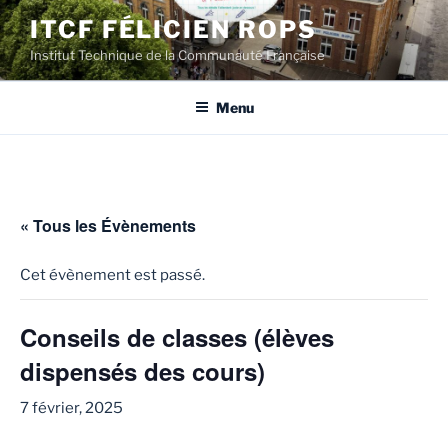
Aller
ITCF FÉLICIEN ROPS
au
Institut Technique de la Communauté Française
contenu
principal
Menu
« Tous les Évènements
Cet évènement est passé.
Conseils de classes (élèves
dispensés des cours)
7 février, 2025